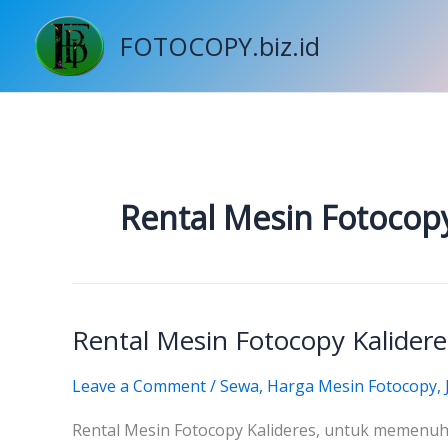
Skip
to
FOTOCOPY.biz.id
content
Rental Mesin Fotocopy
Rental Mesin Fotocopy Kalidere
Rental
Mesin
Leave a Comment
/
Sewa
,
Harga Mesin Fotocopy
,
Fotocopy
Kalideres
Rental Mesin Fotocopy Kalideres, untuk memenuhi