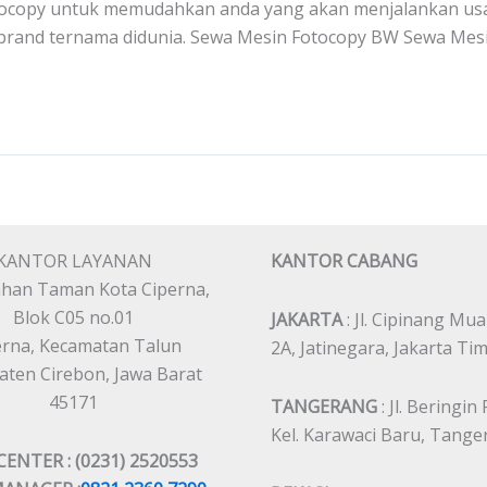
otocopy untuk memudahkan anda yang akan menjalankan usah
brand ternama didunia. Sewa Mesin Fotocopy BW Sewa Mesi
KANTOR LAYANAN
KANTOR CABANG
han Taman Kota Ciperna,
Blok C05 no.01
JAKARTA
: Jl. Cipinang Mua
erna, Kecamatan Talun
2A, Jatinegara, Jakarta Ti
ten Cirebon, Jawa Barat
45171
TANGERANG
: Jl. Beringin
Kel. Karawaci Baru, Tang
CENTER : (0231) 2520553