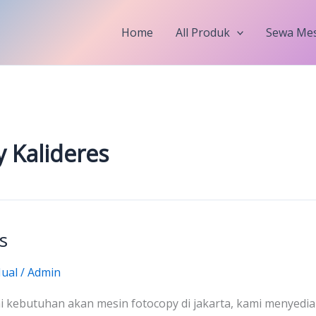
Home
All Produk
Sewa Mes
 Kalideres
s
Jual
/
Admin
 kebutuhan akan mesin fotocopy di jakarta, kami menyedia