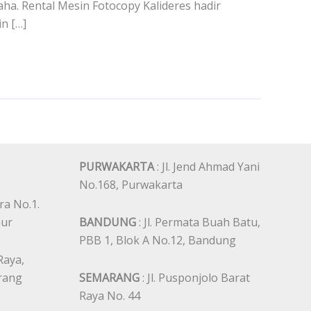
a. Rental Mesin Fotocopy Kalideres hadir
n […]
PURWAKARTA
: Jl. Jend Ahmad Yani
No.168, Purwakarta
ra No.1.
mur
BANDUNG
: Jl. Permata Buah Batu,
PBB 1, Blok A No.12, Bandung
 Raya,
erang
SEMARANG
: Jl. Pusponjolo Barat
Raya No. 44