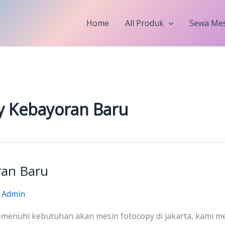
Home
All Produk
Sewa Mes
y Kebayoran Baru
ran Baru
/
Admin
menuhi kebutuhan akan mesin fotocopy di jakarta, kami me