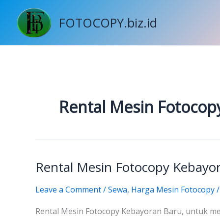
Skip
to
FOTOCOPY.biz.id
content
Rental Mesin Fotocop
Rental Mesin Fotocopy Kebayo
Rental
Mesin
Leave a Comment
/
Sewa
,
Harga Mesin Fotocopy
Fotocopy
Kebayoran
Rental Mesin Fotocopy Kebayoran Baru, untuk me
Baru