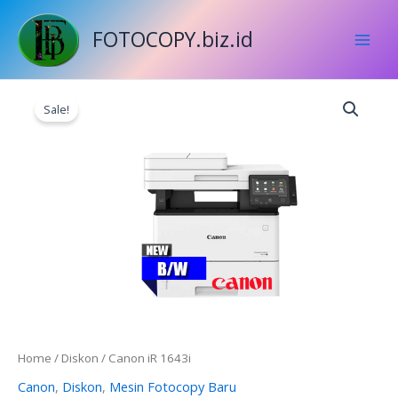
Skip
to
FOTOCOPY.biz.id
content
Original
Current
Canon
price
price
Sale!
iR
was:
is:
1643i
Rp18.000.000.
Rp17.000.000
quantity
Home
/
Diskon
/ Canon iR 1643i
Canon
,
Diskon
,
Mesin Fotocopy Baru