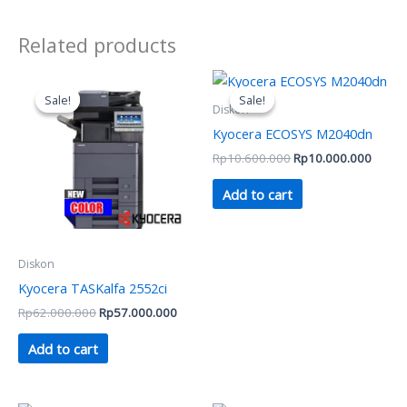
Related products
Original
Current
Original
Curren
price
price
price
price
Sale!
Sale!
Sale!
Sale!
was:
is:
was:
is:
Diskon
Rp62.000.000.
Rp57.000.000.
Rp10.600.000.
Rp10.
Kyocera ECOSYS M2040dn
Rp
10.600.000
Rp
10.000.000
Add to cart
Diskon
Kyocera TASKalfa 2552ci
Rp
62.000.000
Rp
57.000.000
Add to cart