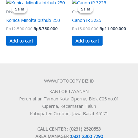
Original
Current
Original
Curren
price
price
price
price
Sale!
Sale!
Sale!
Sale!
was:
is:
was:
is:
Diskon
Canon
Rp12.500.000.
Rp8.750.000.
Rp15.000.000.
Rp11.
Konica Minolta bizhub 250
Canon iR 3225
Rp
12.500.000
Rp
8.750.000
Rp
15.000.000
Rp
11.000.000
Add to cart
Add to cart
WWW.FOTOCOPY.BIZ.ID
KANTOR LAYANAN
Perumahan Taman Kota Ciperna, Blok C05 no.01
Ciperna, Kecamatan Talun
Kabupaten Cirebon, Jawa Barat 45171
CALL CENTER : (0231) 2520553
AREA MANAGER :
0821 2360 7290