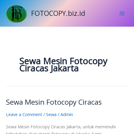
Skip
to
FOTOCOPY.biz.id
content
Sewa Mesin Fotocopy
Ciracas Jakarta
Sewa Mesin Fotocopy Ciracas
Sewa
Mesin
Leave a Comment
/
Sewa
/
Admin
Fotocopy
Ciracas
Sewa Mesin Fotocopy Ciracas Jakarta, untuk memenuhi
kebutuhan akan mesin fotocopy di Jakarta, kami