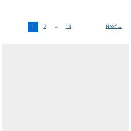
1
2
…
18
Next
→