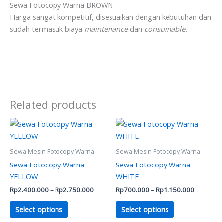
Sewa Fotocopy Warna BROWN
Harga sangat kompetitif, disesuaikan dengan kebutuhan dan
sudah termasuk biaya
maintenance
dan
consumable.
Related products
Price
Price
This
This
range:
range:
product
product
Rp2.400.000
Rp700.0
has
through
has
through
Sewa Mesin Fotocopy Warna
Sewa Mesin Fotocopy Warna
Rp2.750.000
Rp1.150.
multiple
multiple
Sewa Fotocopy Warna
Sewa Fotocopy Warna
variants.
variants.
YELLOW
WHITE
The
The
Rp
2.400.000
–
Rp
2.750.000
Rp
700.000
–
Rp
1.150.000
options
options
may
may
Select options
Select options
be
be