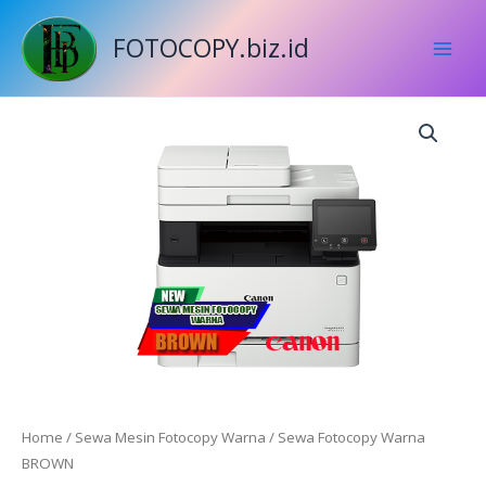
Skip
to
FOTOCOPY.biz.id
content
Price
Sewa
range:
Fotocopy
Rp500.000
Warna
through
BROWN
Rp900.000
quantity
Home
/
Sewa Mesin Fotocopy Warna
/ Sewa Fotocopy Warna
BROWN