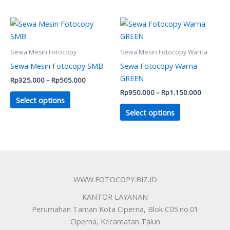
chosen
chosen
on
on
Price
Price
This
This
range:
range:
the
the
product
product
Rp325.000
Rp950.0
product
product
has
through
has
through
Sewa Mesin Fotocopy
Sewa Mesin Fotocopy Warna
Rp505.000
Rp1.150.
page
page
multiple
multiple
Sewa Mesin Fotocopy SMB
Sewa Fotocopy Warna
variants.
variants.
GREEN
Rp
325.000
–
Rp
505.000
The
The
Rp
950.000
–
Rp
1.150.000
options
options
Select options
may
may
Select options
be
be
chosen
chosen
on
on
the
the
product
product
WWW.FOTOCOPY.BIZ.ID
page
page
KANTOR LAYANAN
Perumahan Taman Kota Ciperna, Blok C05 no.01
Ciperna, Kecamatan Talun