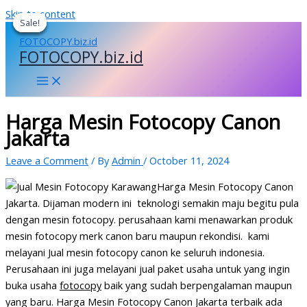
Skip to content
Sale!
Sale!
Sale!
Sale!
FOTOCOPY.biz.id
Harga Mesin Fotocopy Canon
Jakarta
Leave a Comment
/ By
Admin
/
October 11, 2024
Harga Mesin Fotocopy Canon
Jakarta. Dijaman modern ini teknologi semakin maju begitu pula
dengan mesin fotocopy. perusahaan kami menawarkan produk
mesin fotocopy merk canon baru maupun rekondisi. kami
melayani Jual mesin fotocopy canon ke seluruh indonesia.
Perusahaan ini juga melayani jual paket usaha untuk yang ingin
buka usaha
fotocopy
baik yang sudah berpengalaman maupun
yang baru. Harga Mesin Fotocopy Canon Jakarta terbaik ada