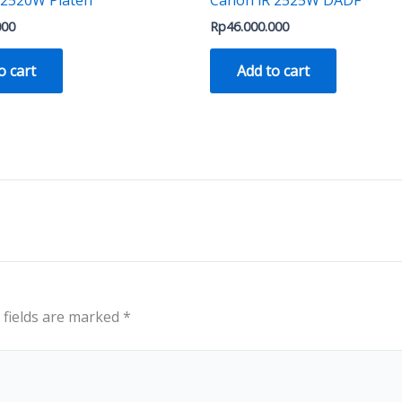
000
Rp
46.000.000
o cart
Add to cart
 fields are marked
*