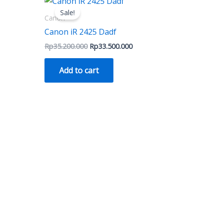
price
price
Sale!
was:
is:
Canon
500.000.
Rp35.200.000.
Rp33.500.000.
Canon iR 2425 Dadf
Rp
35.200.000
Rp
33.500.000
Add to cart