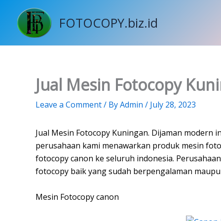
Skip
to
FOTOCOPY.biz.id
content
Jual Mesin Fotocopy Kun
Leave a Comment
/ By
Admin
/
July 28, 2023
Jual Mesin Fotocopy Kuningan. Dijaman modern in
perusahaan kami menawarkan produk mesin fotoc
fotocopy canon ke seluruh indonesia. Perusahaan 
fotocopy
baik yang sudah berpengalaman maupun 
Mesin Fotocopy canon