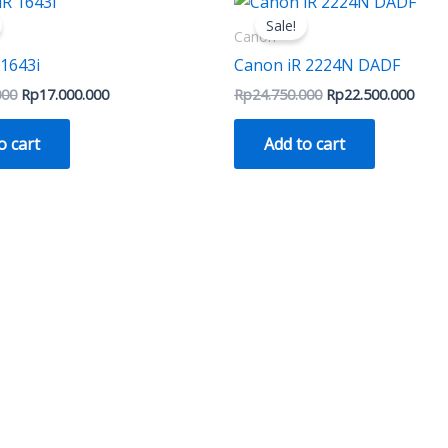
price
price
price
price
Sale!
was:
is:
was:
is:
Canon
Rp18.000.000.
Rp17.000.000.
Rp24.750.000.
Rp22.
 1643i
Canon iR 2224N DADF
000
Rp
17.000.000
Rp
24.750.000
Rp
22.500.000
o cart
Add to cart