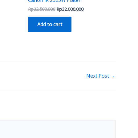
Rp
32.500.000
Rp
32.000.000
Add to cart
Next Post
→