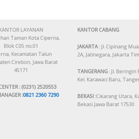
KANTOR LAYANAN
KANTOR CABANG
han Taman Kota Ciperna,
Blok C05 no.01
JAKARTA
: Jl. Cipinang Mua
erna, Kecamatan Talun
2A, Jatinegara, Jakarta Ti
ten Cirebon, Jawa Barat
45171
TANGERANG
: Jl. Beringin
Kel. Karawaci Baru, Tang
CENTER : (0231) 2520553
MANAGER :
0821 2360 7290
BEKASI :
Cikarang Utara, K
Bekasi Jawa Barat 17530