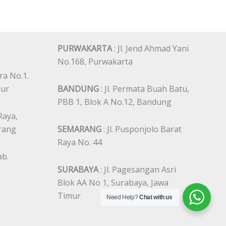
PURWAKARTA
: Jl. Jend Ahmad Yani
No.168, Purwakarta
ra No.1.
mur
BANDUNG
: Jl. Permata Buah Batu,
PBB 1, Blok A No.12, Bandung
 Raya,
erang
SEMARANG
: Jl. Pusponjolo Barat
Raya No. 44
ab.
SURABAYA
: Jl. Pagesangan Asri
Blok AA No 1, Surabaya, Jawa
Timur
Need Help?
Chat with us