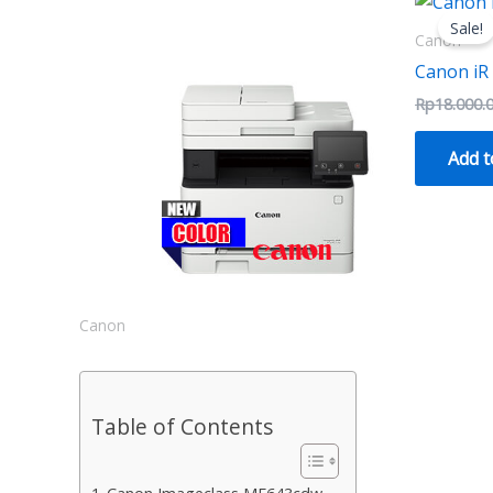
Sale!
Canon
Canon iR
Rp
18.000.
Add t
Canon
Table of Contents