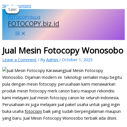
Skip to content
Sale!
Sale!
Sale!
Sale!
FOTOCOPY.biz.id
Jual Mesin Fotocopy Wonosobo
Leave a Comment
/ By
Admin
/
October 1, 2023
Jual Mesin Fotocopy
Wonosobo. Dijaman modern ini teknologi semakin maju begitu
pula dengan mesin fotocopy. perusahaan kami menawarkan
produk mesin fotocopy merk canon baru maupun rekondisi.
kami melayani Jual mesin fotocopy canon ke seluruh indonesia.
Perusahaan ini juga melayani jual paket usaha untuk yang ingin
buka usaha
fotocopy
baik yang sudah berpengalaman maupun
yang baru. Jual Mesin Fotocopy Wonosobo terbaik ada disini.