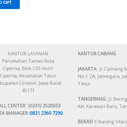
o cart
KANTOR LAYANAN
KANTOR CABANG
Perumahan Taman Kota
Ciperna, Blok C05 no.01
JAKARTA
: Jl. Cipinang
Ciperna, Kecamatan Talun
No.1. 2A, Jatinegara, Ja
bupaten Cirebon, Jawa Barat
Timur
45171
TANGERANG
: Jl. Berin
ALL CENTER : (0231) 2520553
Kel. Karawaci Baru, T
EA MANAGER :
0821 2360 7290
BEKASI :
Cikarang Utara