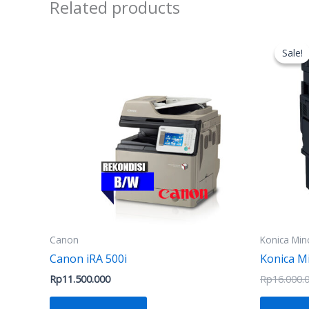
Related products
Sale!
Sale!
Canon
Konica Min
Canon iRA 500i
Konica M
Rp
11.500.000
Rp
16.000.