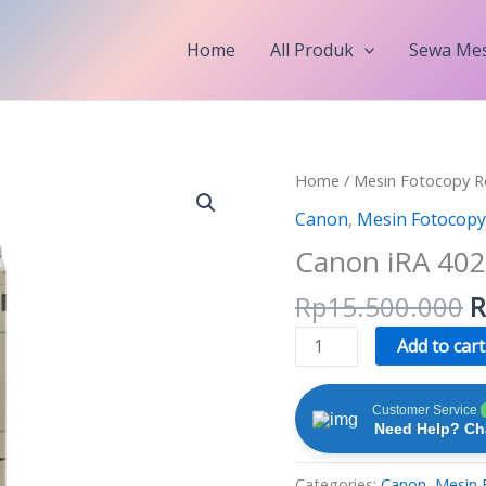
Home
All Produk
Sewa Mes
O
Canon
Home
/
Mesin Fotocopy R
p
iRA
Canon
,
Mesin Fotocopy
w
4025
Canon iRA 40
R
quantity
Rp
15.500.000
R
Add to cart
Customer Service
Need Help? Cha
Categories:
Canon
,
Mesin 