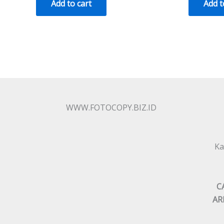
Add to cart
Add t
WWW.FOTOCOPY.BIZ.ID
Ka
C
AR