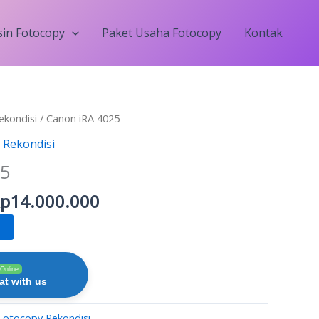
in Fotocopy
Paket Usaha Fotocopy
Kontak
riginal
Current
ekondisi
/ Canon iRA 4025
rice
price
 Rekondisi
as:
is:
25
p15.500.000.
Rp14.000.000.
p
14.000.000
Online
t with us
Fotocopy Rekondisi